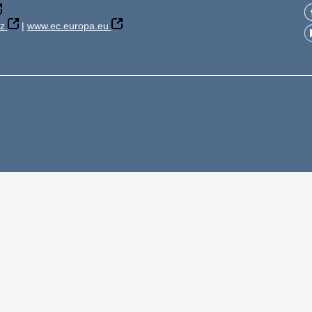
z
|
www.ec.europa.eu