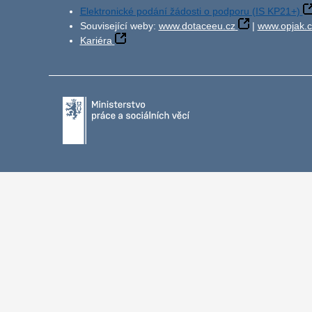
Elektronické podání žádosti o podporu (IS KP21+)
Související weby:
www.dotaceeu.cz
|
www.opjak.c
Kariéra