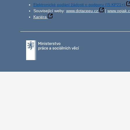
Elektronické podání žádosti o podporu (IS KP21+)
Související weby:
www.dotaceeu.cz
|
www.opjak.c
Kariéra