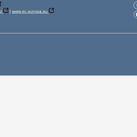
z
|
www.ec.europa.eu