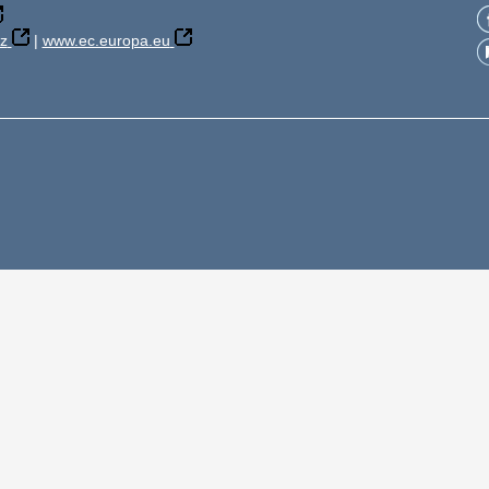
z
|
www.ec.europa.eu