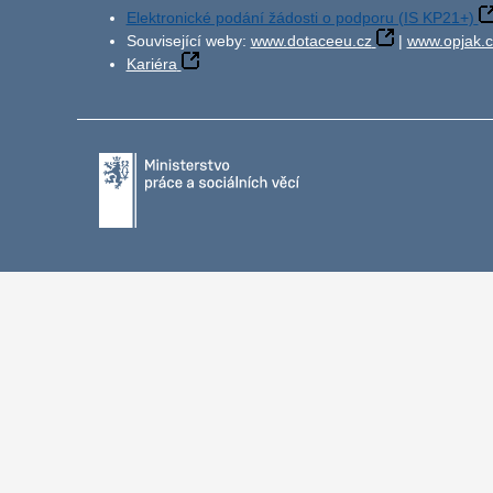
Elektronické podání žádosti o podporu (IS KP21+)
Související weby:
www.dotaceeu.cz
|
www.opjak.c
Kariéra