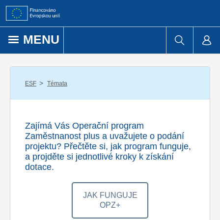
Přejít k obsahu
MENU
/
ESF
Témata
Zajímá Vás Operační program
Zaměstnanost plus a uvažujete o podání
projektu? Přečtěte si, jak program funguje,
a projděte si jednotlivé kroky k získání
dotace.
JAK FUNGUJE
OPZ+