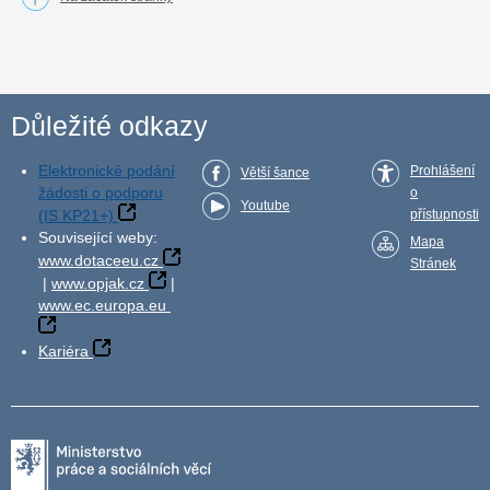
Důležité odkazy
Elektronické podání
Prohlášení
Větší šance
žádosti o podporu
o
Youtube
(IS KP21+)
přístupnosti
Související weby:
Mapa
www.dotaceeu.cz
Stránek
|
www.opjak.cz
|
www.ec.europa.eu
Kariéra