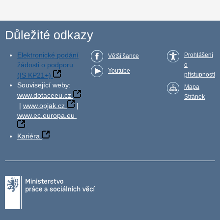
Důležité odkazy
Elektronické podání
Prohlášení
Větší šance
žádosti o podporu
o
Youtube
(IS KP21+)
přístupnosti
Související weby:
Mapa
www.dotaceeu.cz
Stránek
|
www.opjak.cz
|
www.ec.europa.eu
Kariéra