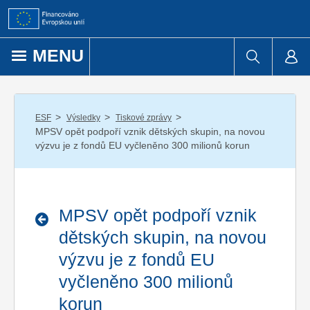
Přejít k obsahu
MENU
/
/
/
ESF
Výsledky
Tiskové zprávy
MPSV opět podpoří vznik dětských skupin, na novou
výzvu je z fondů EU vyčleněno 300 milionů korun
MPSV opět podpoří vznik
dětských skupin, na novou
výzvu je z fondů EU
vyčleněno 300 milionů
korun