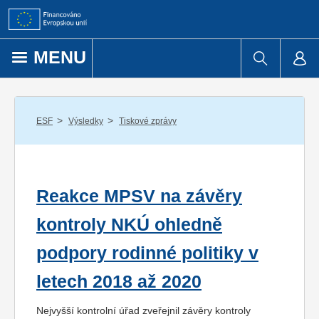
Přejít k obsahu
MENU
/
/
ESF
Výsledky
Tiskové zprávy
Reakce MPSV na závěry
kontroly NKÚ ohledně
podpory rodinné politiky v
letech 2018 až 2020
Nejvyšší kontrolní úřad zveřejnil závěry kontroly