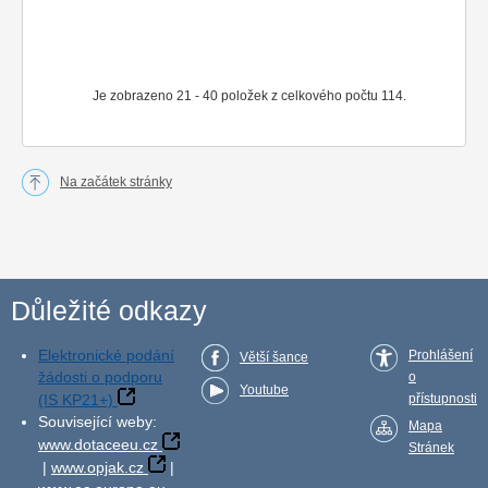
Je zobrazeno 21 - 40 položek z celkového počtu 114.
Na začátek stránky
Důležité odkazy
Elektronické podání
Prohlášení
Větší šance
žádosti o podporu
o
Youtube
(IS KP21+)
přístupnosti
Související weby:
Mapa
www.dotaceeu.cz
Stránek
|
www.opjak.cz
|