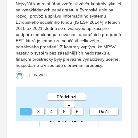
Nejvyšší kontrolní úřad zveřejnil závěr kontroly týkající
se vynakládaných peněz státu a Evropské unie na
rozvoj, provoz a správu Informačního systému
Evropského sociálního fondu (IS ESF 2014+) v letech
2015 až 2021. Jedná se o webovou aplikaci pro
podporu monitoringu a evaluací operačních programů
ESF, která je jednou ze součástí celkového
portálového prostředí. Z kontroly vyplývá, že MPSV
nastavilo systém bez zásadnějších nedostatků a
finanční prostředky byly převážně vynaloženy účelně,
hospodárně a v souladu s právními předpisy.
31. 05. 2022
Předchozí
1
2
3
4
5
6
Další
STRÁNKA 2 6