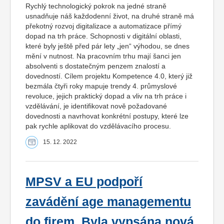
Rychlý technologický pokrok na jedné straně
usnadňuje náš každodenní život, na druhé straně má
překotný rozvoj digitalizace a automatizace přímý
dopad na trh práce. Schopnosti v digitální oblasti,
které byly ještě před pár lety „jen“ výhodou, se dnes
mění v nutnost. Na pracovním trhu mají šanci jen
absolventi s dostatečným penzem znalostí a
dovedností. Cílem projektu Kompetence 4.0, který již
bezmála čtyři roky mapuje trendy 4. průmyslové
revoluce, jejich praktický dopad a vliv na trh práce i
vzdělávání, je identifikovat nově požadované
dovednosti a navrhovat konkrétní postupy, které lze
pak rychle aplikovat do vzdělávacího procesu.
15. 12. 2022
MPSV a EU podpoří
zavádění age managementu
do firem. Byla vypsána nová