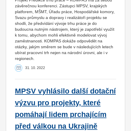
Projekt Predikce trhu práce – KOMPAS má za sebou
závěrečnou konferenci. Zástupci MPSV, krajských
platforem, MŠMT, Úřadu práce, Hospodářské komory,
Svazu průmyslu a dopravy i realizátoři projektu se
shodli, že předvídání vývoje trhu práce je do
budoucna nutným nástrojem, který je zapotřebí využít
k tomu, abychom mohli efektivně modelovat vývoj
zaměstnanosti. KOMPAS dokáže odpovědět na
otázky, jakým směrem se bude v následujících letech
ubírat pracovní trh nejen na národní úrovni, ale i v
regionech.
31. 10. 2022
MPSV vyhlásilo další dotační
výzvu pro projekty, které
pomáhají lidem prchajícím
před válkou na Ukrajině