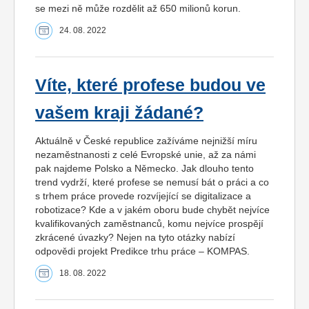
se mezi ně může rozdělit až 650 milionů korun.
24. 08. 2022
Víte, které profese budou ve
vašem kraji žádané?
Aktuálně v České republice zažíváme nejnižší míru
nezaměstnanosti z celé Evropské unie, až za námi
pak najdeme Polsko a Německo. Jak dlouho tento
trend vydrží, které profese se nemusí bát o práci a co
s trhem práce provede rozvíjející se digitalizace a
robotizace? Kde a v jakém oboru bude chybět nejvíce
kvalifikovaných zaměstnanců, komu nejvíce prospějí
zkrácené úvazky? Nejen na tyto otázky nabízí
odpovědi projekt Predikce trhu práce – KOMPAS.
18. 08. 2022