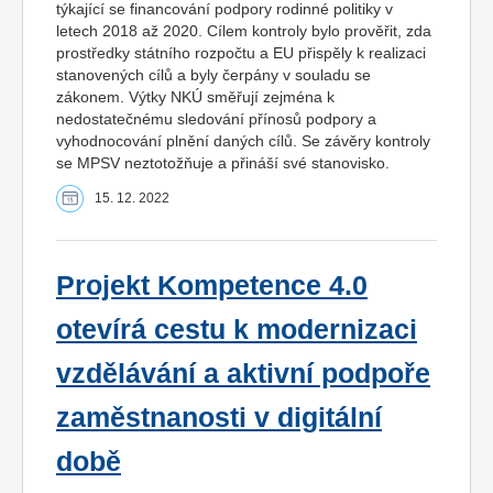
týkající se financování podpory rodinné politiky v
letech 2018 až 2020. Cílem kontroly bylo prověřit, zda
prostředky státního rozpočtu a EU přispěly k realizaci
stanovených cílů a byly čerpány v souladu se
zákonem. Výtky NKÚ směřují zejména k
nedostatečnému sledování přínosů podpory a
vyhodnocování plnění daných cílů. Se závěry kontroly
se MPSV neztotožňuje a přináší své stanovisko.
15. 12. 2022
Projekt Kompetence 4.0
otevírá cestu k modernizaci
vzdělávání a aktivní podpoře
zaměstnanosti v digitální
době