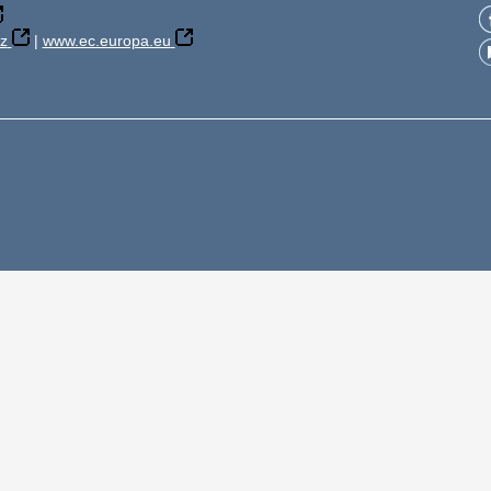
z
|
www.ec.europa.eu