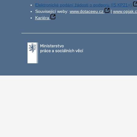
Elektronické podání žádosti o podporu (IS KP21+)
Související weby:
www.dotaceeu.cz
|
www.opjak.c
Kariéra