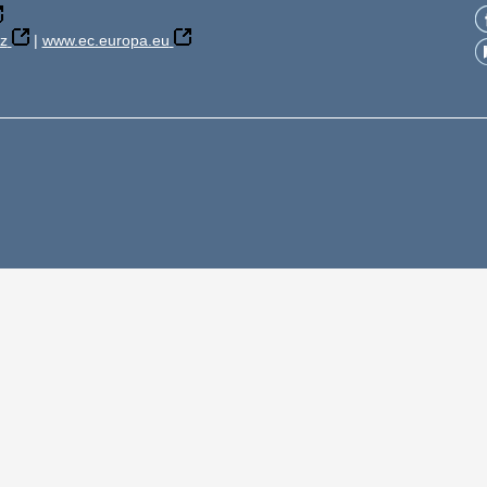
z
|
www.ec.europa.eu