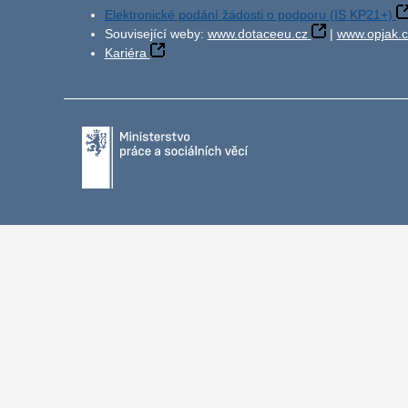
Elektronické podání žádosti o podporu (IS KP21+)
Související weby:
www.dotaceeu.cz
|
www.opjak.c
Kariéra