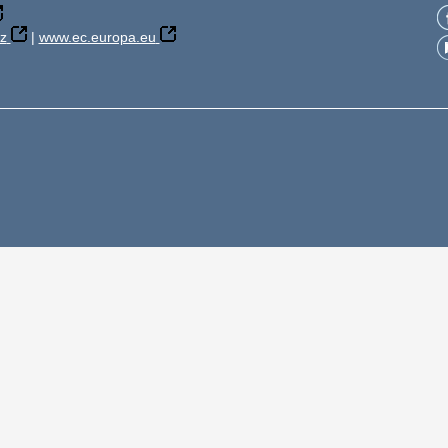
z
|
www.ec.europa.eu