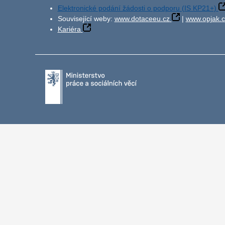
Elektronické podání žádosti o podporu (IS KP21+)
Související weby:
www.dotaceeu.cz
|
www.opjak.c
Kariéra