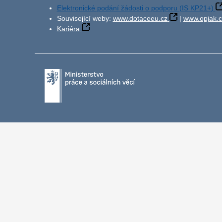
Elektronické podání žádosti o podporu (IS KP21+)
Související weby:
www.dotaceeu.cz
|
www.opjak.c
Kariéra