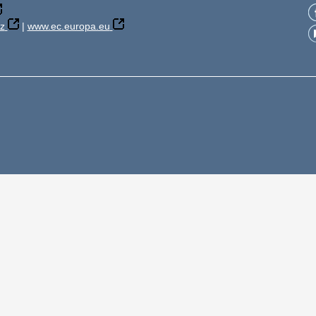
z
|
www.ec.europa.eu