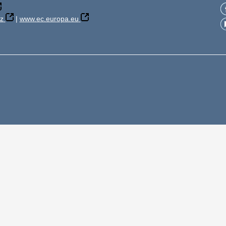
z
|
www.ec.europa.eu