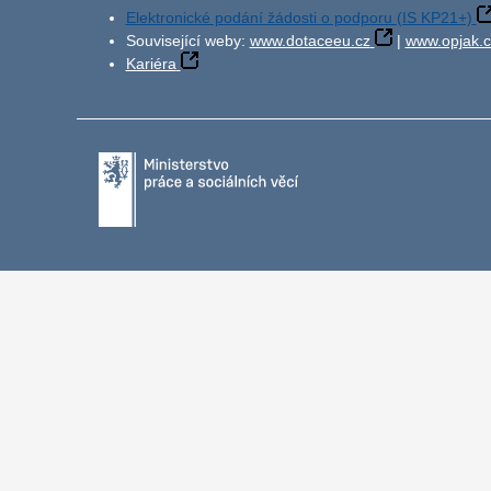
Elektronické podání žádosti o podporu (IS KP21+)
Související weby:
www.dotaceeu.cz
|
www.opjak.c
Kariéra