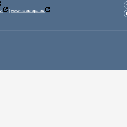
z
|
www.ec.europa.eu