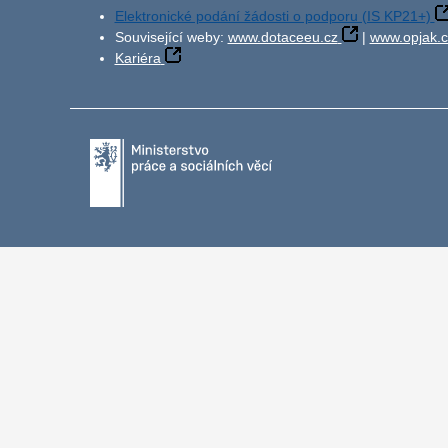
Elektronické podání žádosti o podporu (IS KP21+)
Související weby:
www.dotaceeu.cz
|
www.opjak.c
Kariéra