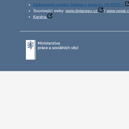
Elektronické podání žádosti o podporu (IS KP21+)
Související weby:
www.dotaceeu.cz
|
www.opjak.c
Kariéra