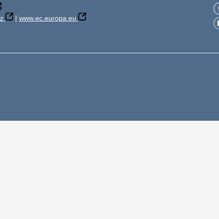
z
|
www.ec.europa.eu