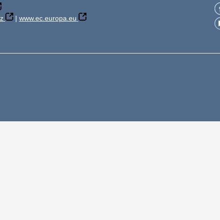
z
|
www.ec.europa.eu