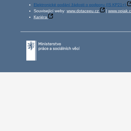
Elektronické podání žádosti o podporu (IS KP21+)
Související weby:
www.dotaceeu.cz
|
www.opjak.c
Kariéra