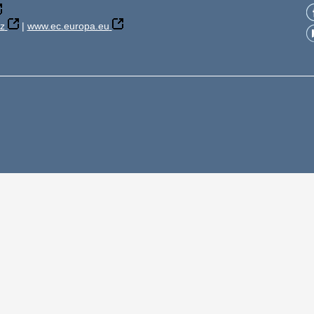
z
|
www.ec.europa.eu