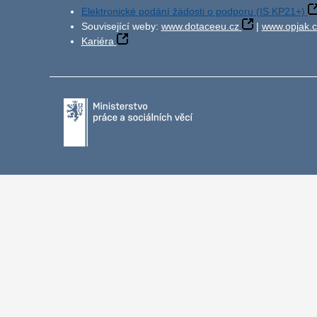
Elektronické podání žádosti o podporu (IS KP21+)
Související weby:
www.dotaceeu.cz
|
www.opjak.c
Kariéra