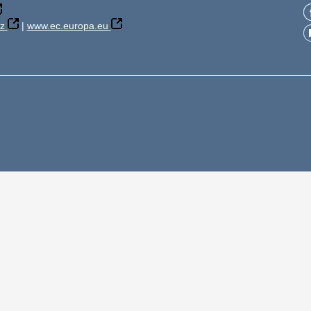
z
|
www.ec.europa.eu