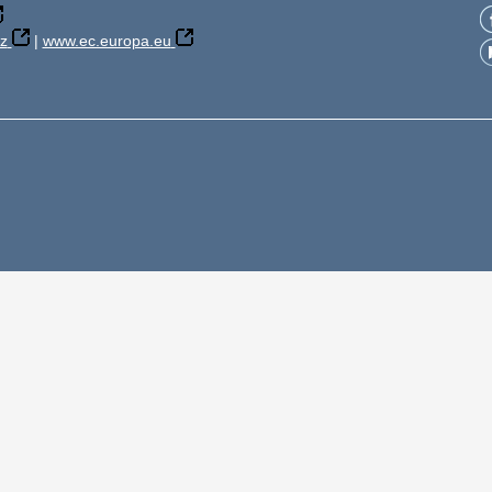
z
|
www.ec.europa.eu