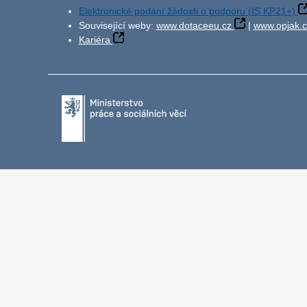
Elektronické podání žádosti o podporu (IS KP21+)
Související weby:
www.dotaceeu.cz
|
www.opjak.c
Kariéra