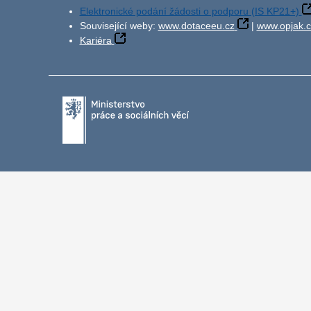
Elektronické podání žádosti o podporu (IS KP21+)
Související weby:
www.dotaceeu.cz
|
www.opjak.c
Kariéra