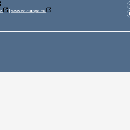
z
|
www.ec.europa.eu