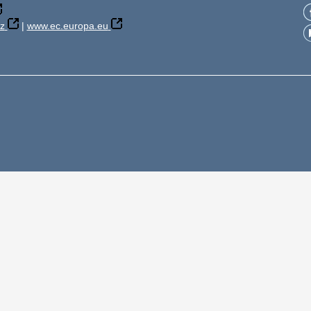
z
|
www.ec.europa.eu