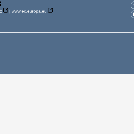
z
|
www.ec.europa.eu