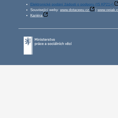
Elektronické podání žádosti o podporu (IS KP21+)
Související weby:
www.dotaceeu.cz
|
www.opjak.c
Kariéra