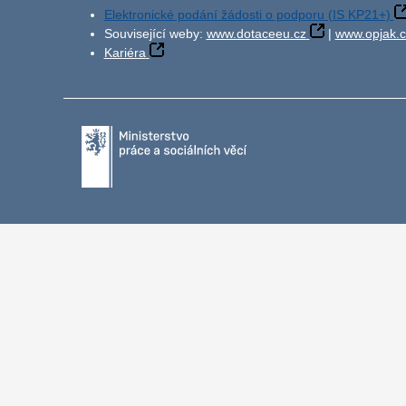
Elektronické podání žádosti o podporu (IS KP21+)
Související weby:
www.dotaceeu.cz
|
www.opjak.c
Kariéra