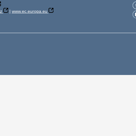
z
|
www.ec.europa.eu