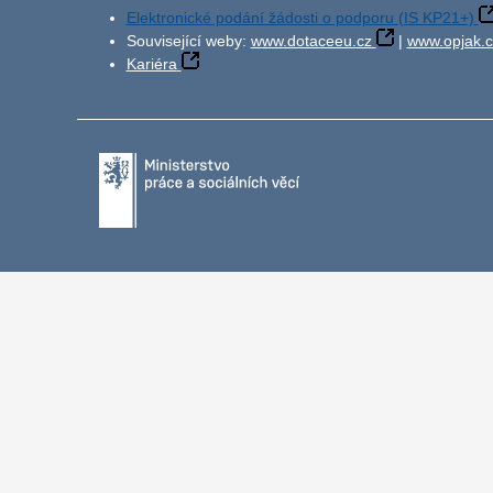
Elektronické podání žádosti o podporu (IS KP21+)
Související weby:
www.dotaceeu.cz
|
www.opjak.c
Kariéra