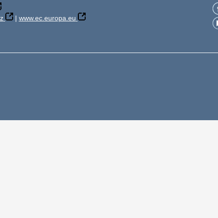
z
|
www.ec.europa.eu