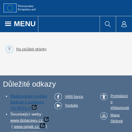
Přejít k obsahu
MENU
Na začátek stránky
Důležité odkazy
Elektronické podání
Prohlášení
Větší šance
žádosti o podporu
o
Youtube
(IS KP21+)
přístupnosti
Související weby:
Mapa
www.dotaceeu.cz
Stránek
|
www.opjak.cz
|