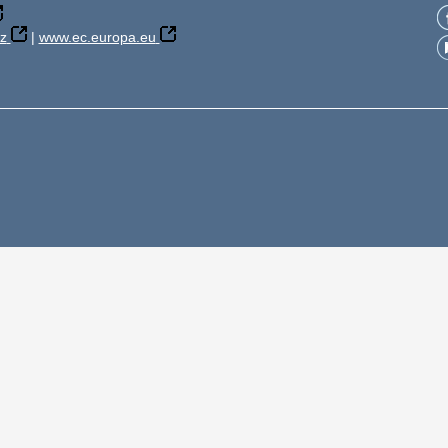
z
|
www.ec.europa.eu