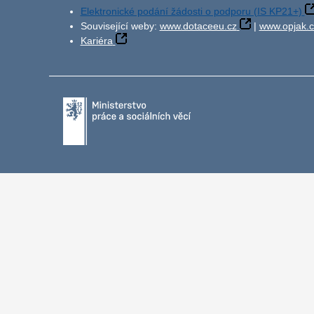
Elektronické podání žádosti o podporu (IS KP21+)
Související weby:
www.dotaceeu.cz
|
www.opjak.c
Kariéra