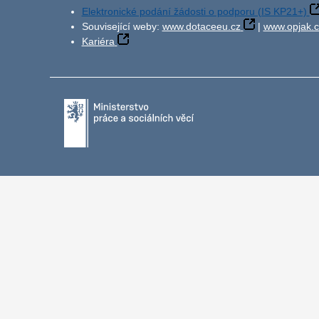
Elektronické podání žádosti o podporu (IS KP21+)
Související weby:
www.dotaceeu.cz
|
www.opjak.c
Kariéra