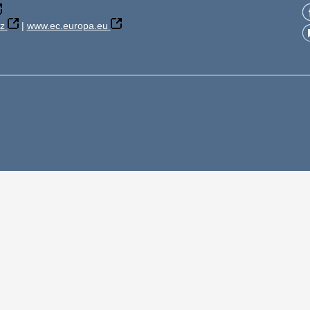
z
|
www.ec.europa.eu