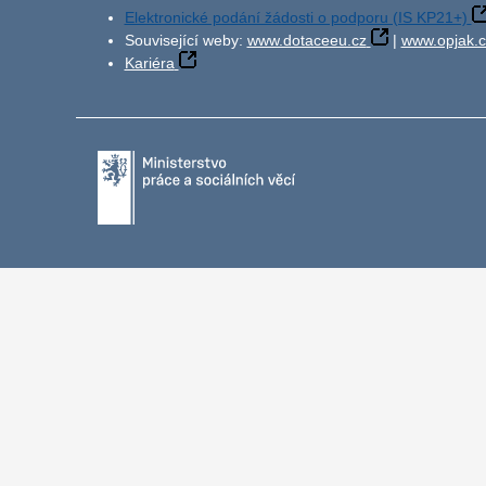
Elektronické podání žádosti o podporu (IS KP21+)
Související weby:
www.dotaceeu.cz
|
www.opjak.c
Kariéra