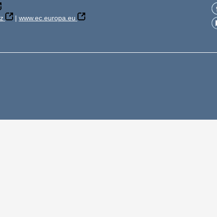
z
|
www.ec.europa.eu