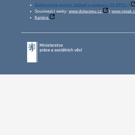
Elektronické podání žádosti o podporu (IS KP21+)
Související weby:
www.dotaceeu.cz
|
www.opjak.c
Kariéra