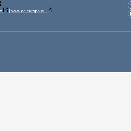
z
|
www.ec.europa.eu