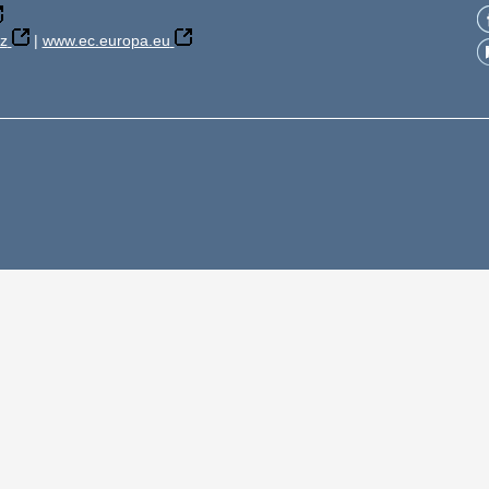
z
|
www.ec.europa.eu