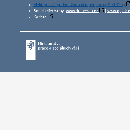
Elektronické podání žádosti o podporu (IS KP21+)
Související weby:
www.dotaceeu.cz
|
www.opjak.c
Kariéra