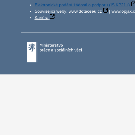
Elektronické podání žádosti o podporu (IS KP21+)
Související weby:
www.dotaceeu.cz
|
www.opjak.c
Kariéra