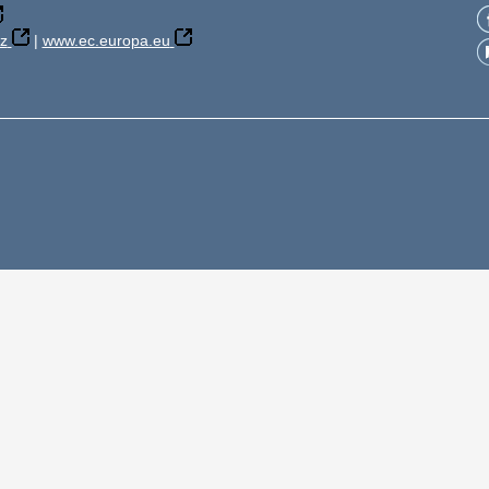
z
|
www.ec.europa.eu