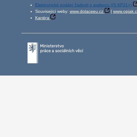
Elektronické podání žádosti o podporu (IS KP21+)
Související weby:
www.dotaceeu.cz
|
www.opjak.c
Kariéra