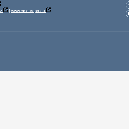
z
|
www.ec.europa.eu