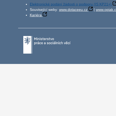
Elektronické podání žádosti o podporu (IS KP21+)
Související weby:
www.dotaceeu.cz
|
www.opjak.c
Kariéra