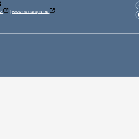
z
|
www.ec.europa.eu