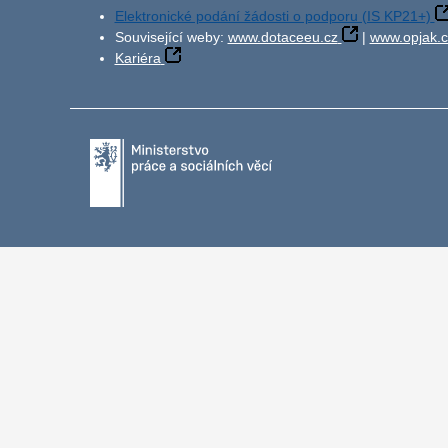
Elektronické podání žádosti o podporu (IS KP21+)
Související weby:
www.dotaceeu.cz
|
www.opjak.c
Kariéra