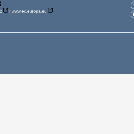
z
|
www.ec.europa.eu