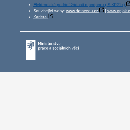
Elektronické podání žádosti o podporu (IS KP21+)
Související weby:
www.dotaceeu.cz
|
www.opjak.c
Kariéra