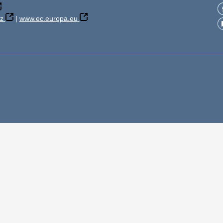
z
|
www.ec.europa.eu