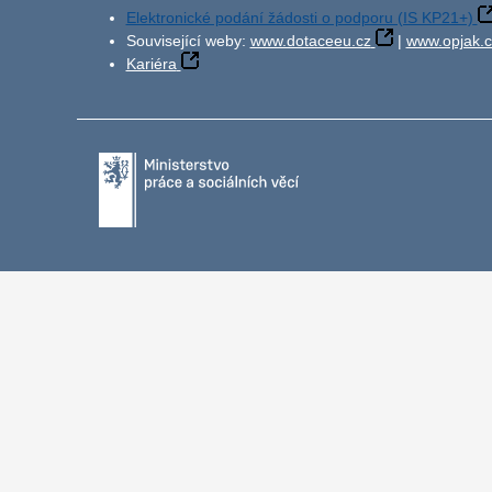
Elektronické podání žádosti o podporu (IS KP21+)
Související weby:
www.dotaceeu.cz
|
www.opjak.c
Kariéra