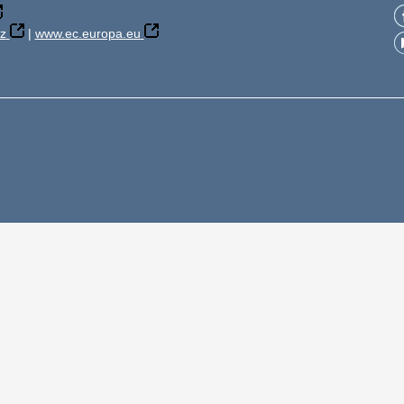
z
|
www.ec.europa.eu