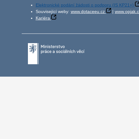
Elektronické podání žádosti o podporu (IS KP21+)
Související weby:
www.dotaceeu.cz
|
www.opjak.c
Kariéra