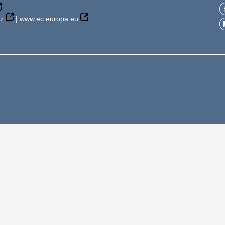
z
|
www.ec.europa.eu