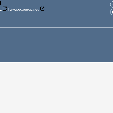
z
|
www.ec.europa.eu