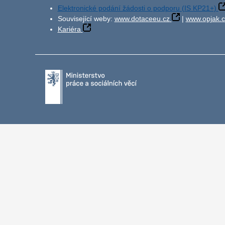
Elektronické podání žádosti o podporu (IS KP21+)
Související weby:
www.dotaceeu.cz
|
www.opjak.c
Kariéra