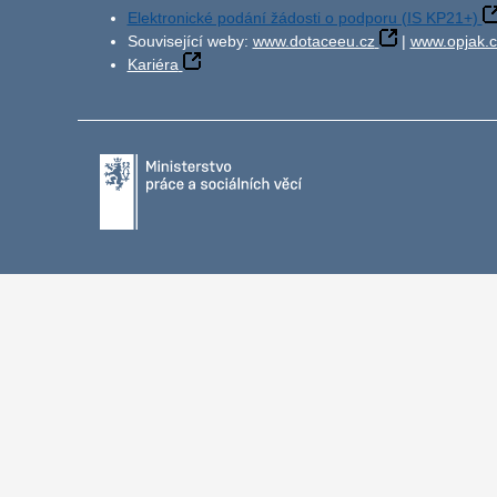
Elektronické podání žádosti o podporu (IS KP21+)
Související weby:
www.dotaceeu.cz
|
www.opjak.c
Kariéra