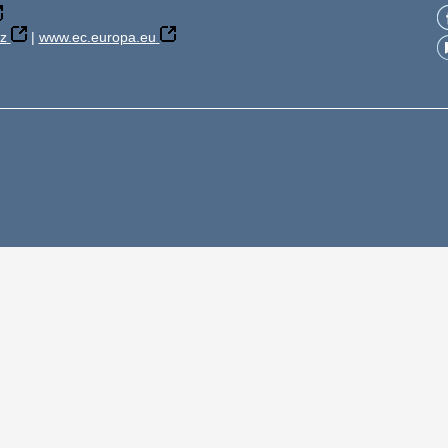
z
|
www.ec.europa.eu