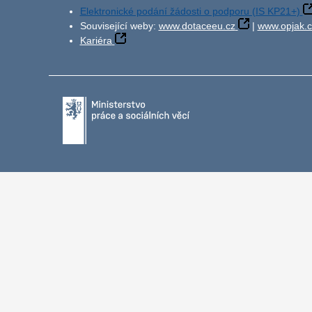
Elektronické podání žádosti o podporu (IS KP21+)
Související weby:
www.dotaceeu.cz
|
www.opjak.c
Kariéra