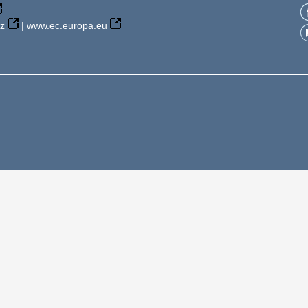
z
|
www.ec.europa.eu