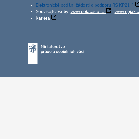
Elektronické podání žádosti o podporu (IS KP21+)
Související weby:
www.dotaceeu.cz
|
www.opjak.c
Kariéra