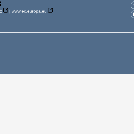
z
|
www.ec.europa.eu