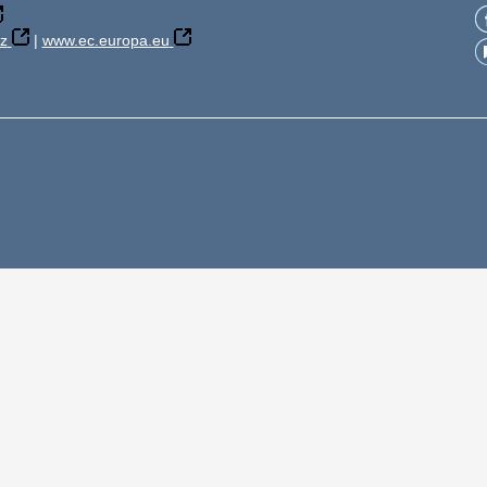
z
|
www.ec.europa.eu