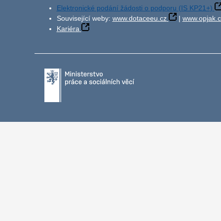
Elektronické podání žádosti o podporu (IS KP21+)
Související weby:
www.dotaceeu.cz
|
www.opjak.c
Kariéra