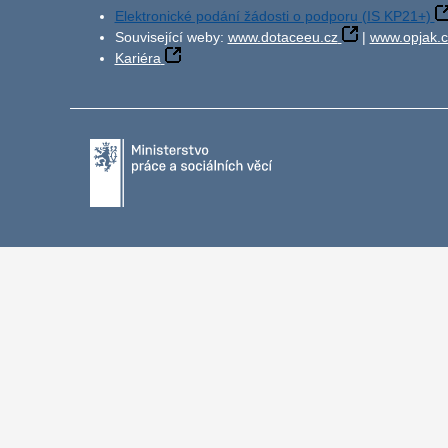
Elektronické podání žádosti o podporu (IS KP21+)
Související weby:
www.dotaceeu.cz
|
www.opjak.c
Kariéra