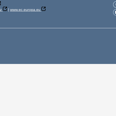
z
|
www.ec.europa.eu