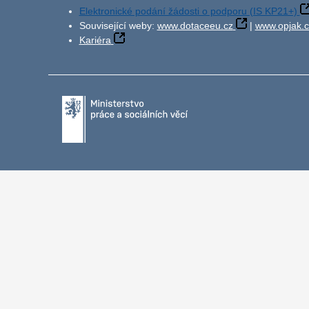
Elektronické podání žádosti o podporu (IS KP21+)
Související weby:
www.dotaceeu.cz
|
www.opjak.c
Kariéra