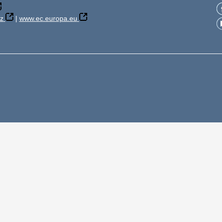
z
|
www.ec.europa.eu