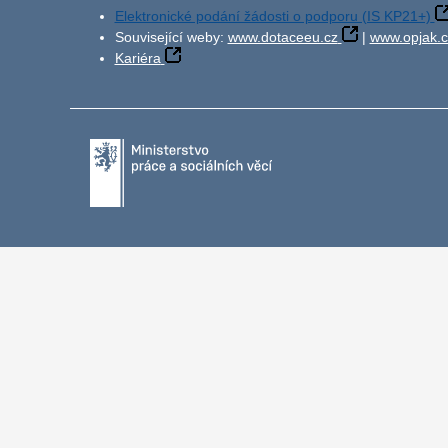
Elektronické podání žádosti o podporu (IS KP21+)
Související weby:
www.dotaceeu.cz
|
www.opjak.c
Kariéra