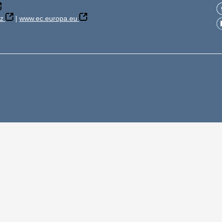
z
|
www.ec.europa.eu