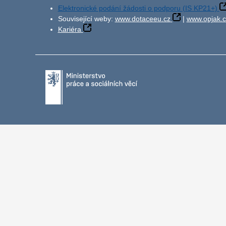
Elektronické podání žádosti o podporu (IS KP21+)
Související weby:
www.dotaceeu.cz
|
www.opjak.c
Kariéra