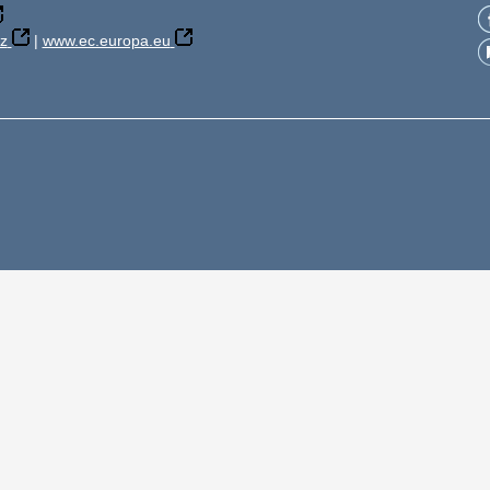
z
|
www.ec.europa.eu