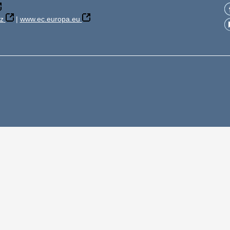
z
|
www.ec.europa.eu