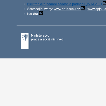
Elektronické podání žádosti o podporu (IS KP21+)
Související weby:
www.dotaceeu.cz
|
www.opjak.c
Kariéra