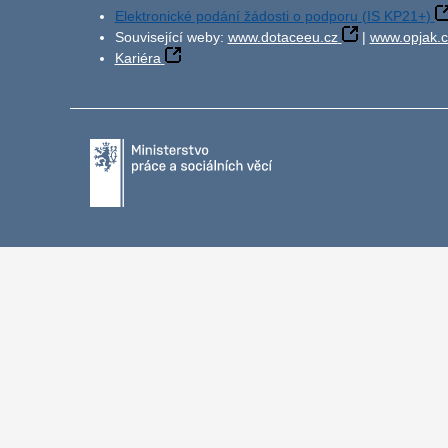
Elektronické podání žádosti o podporu (IS KP21+)
Související weby:
www.dotaceeu.cz
|
www.opjak.c
Kariéra