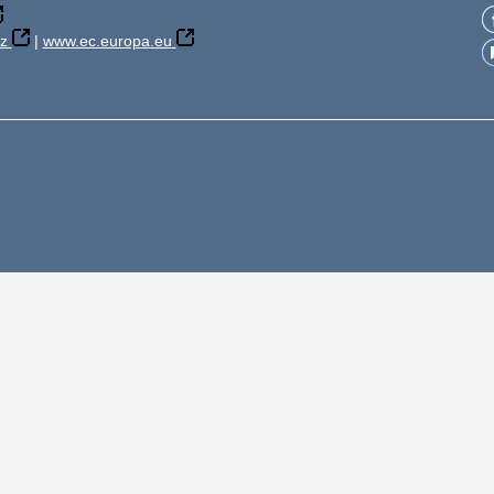
z
|
www.ec.europa.eu