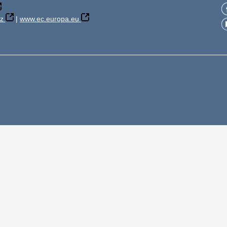
z
|
www.ec.europa.eu