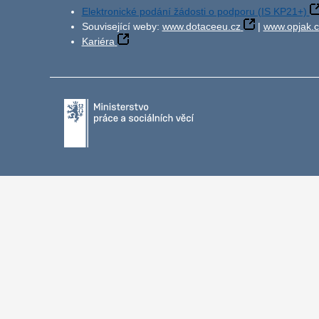
Elektronické podání žádosti o podporu (IS KP21+)
Související weby:
www.dotaceeu.cz
|
www.opjak.c
Kariéra