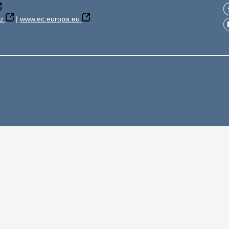
z
|
www.ec.europa.eu