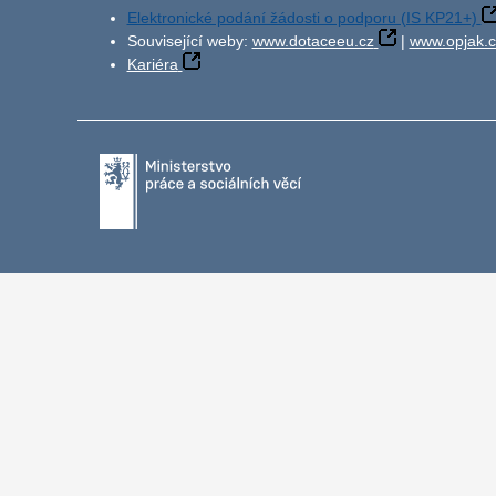
Elektronické podání žádosti o podporu (IS KP21+)
Související weby:
www.dotaceeu.cz
|
www.opjak.c
Kariéra