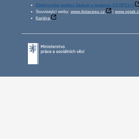
Elektronické podání žádosti o podporu (IS KP21+)
Související weby:
www.dotaceeu.cz
|
www.opjak.c
Kariéra