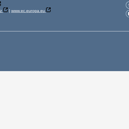
z
|
www.ec.europa.eu