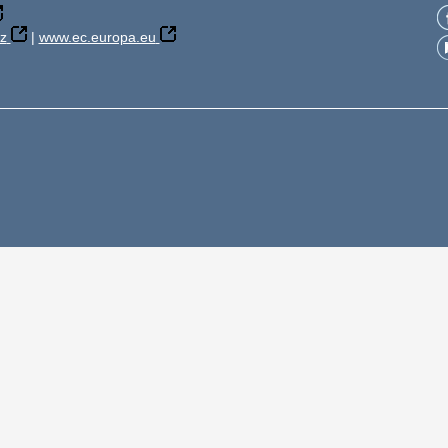
z
|
www.ec.europa.eu