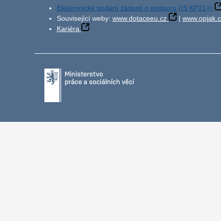
Elektronické podání žádosti o podporu (IS KP21+)
Související weby:
www.dotaceeu.cz
|
www.opjak.c
Kariéra